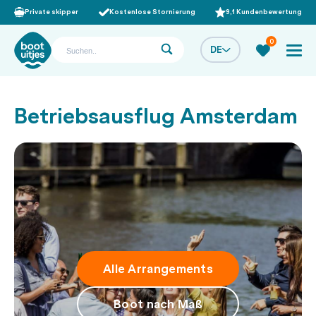
Private skipper
Kostenlose Stornierung
9,1 Kundenbewertung
0
DE
Betriebsausflug Amsterdam
Alle Arrangements
Boot nach Maß