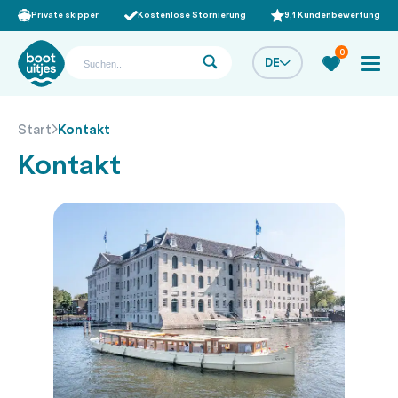
Private skipper
Kostenlose Stornierung
9,1 Kundenbewertung
0
DE
Start
Kontakt
Kontakt