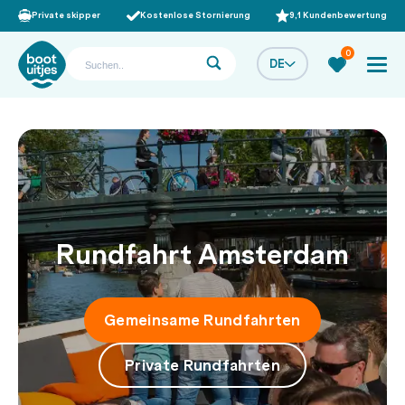
Private skipper
Kostenlose Stornierung
9,1 Kundenbewertung
0
DE
Rundfahrt Amsterdam
Gemeinsame Rundfahrten
Private Rundfahrten