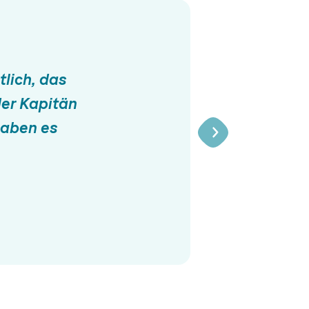
lich, das
der Kapitän
haben es