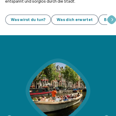
entspannt und sorglos durch die Stadt.
Was wirst du tun?
Was dich erwartet
Bewe