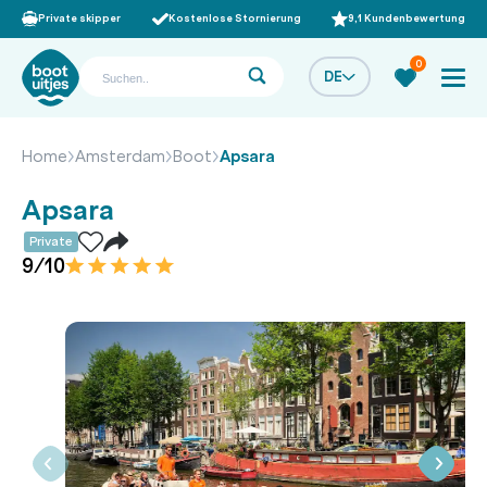
Private skipper
Kostenlose Stornierung
9,1 Kundenbewertung
0
DE
Home
Amsterdam
Boot
Apsara
Apsara
Private
9/10