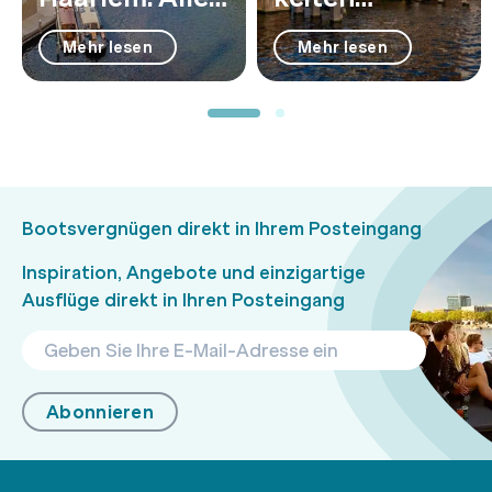
über die
Haarlem: Die
Mehr lesen
Mehr lesen
Wasserstraße
21 schönsten
n
Orte
Bootsvergnügen direkt in Ihrem Posteingang
Inspiration, Angebote und einzigartige
Ausflüge direkt in Ihren Posteingang
Abonnieren