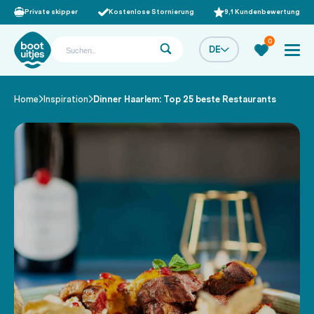
Private skipper
Kostenlose Stornierung
9,1 Kundenbewertung
0
DE
Home
Inspiration
Dinner Haarlem: Top 25 beste Restaurants
/
/