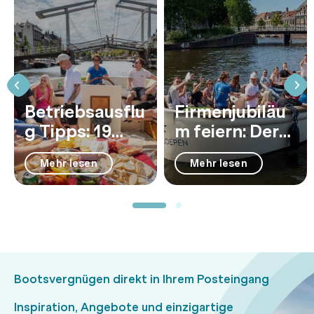
Betriebsausflu
Firmenjubiläu
g Tipps: 19
m feiern: Der
Tipps für den
komplette
Mehr lesen
Mehr lesen
perfekten Tag
Guide
Bootsvergnügen direkt in Ihrem Posteingang
Inspiration, Angebote und einzigartige