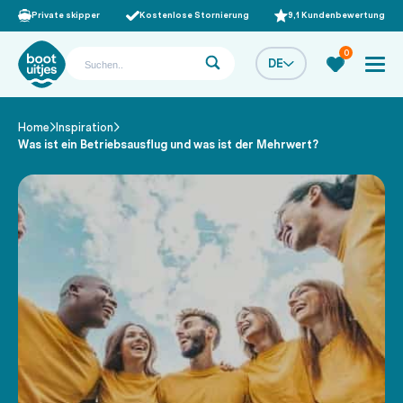
Private skipper
Kostenlose Stornierung
9,1 Kundenbewertung
0
DE
Home
Inspiration
/
/
Was ist ein Betriebsausflug und was ist der Mehrwert?