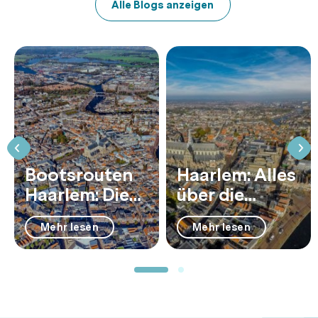
Alle Blogs anzeigen
Bootsrouten
Haarlem: Alles
Haarlem: Die
über die
schönsten
Hauptstadt
Mehr lesen
Mehr lesen
Fahrten
von
Nordholland