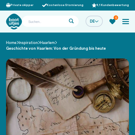
Private skipper
Kostenlose Stornierung
9,1 Kundenbewertung
0
DE
Home
Inspiration
Haarlem
/
/
/
Geschichte von Haarlem: Von der Gründung bis heute