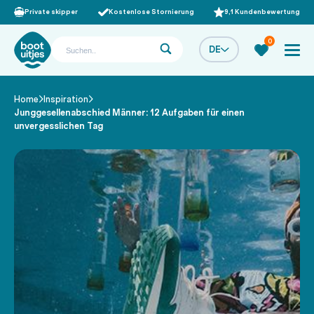
Private skipper
Kostenlose Stornierung
9,1 Kundenbewertung
0
DE
Home
Inspiration
/
/
Junggesellenabschied Männer: 12 Aufgaben für einen
unvergesslichen Tag