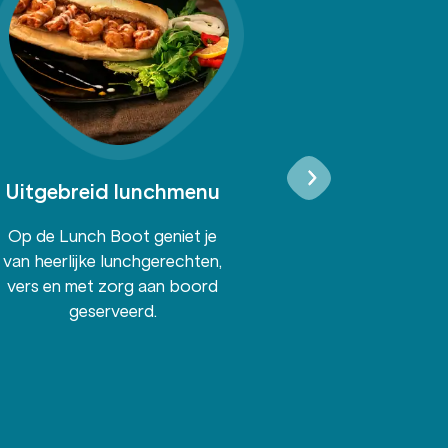
Uitgebreid lunchmenu
Geniet va
dri
Op de Lunch Boot geniet je
Van fris tot b
van heerlijke lunchgerechten,
drankenarrange
vers en met zorg aan boord
inbegrepe
geserveerd.
onbeperkt kun
bo