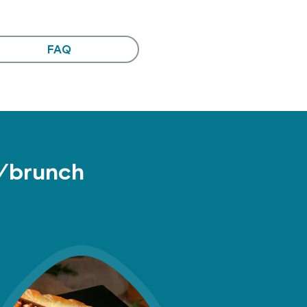
FAQ
h/brunch