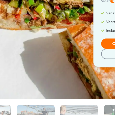
€
Vanaf
Vana
Vaarti
Inclu
O