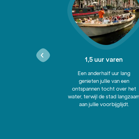
 onbeperkt
1,5 uur varen
nken
Een anderhalf uur lang
er en wijn: het
genieten jullie van een
ent is volledig
ontspannen tocht over het
, zodat je
water, terwijl de stad langzaa
t genieten aan
aan jullie voorbijglijdt.
rd.