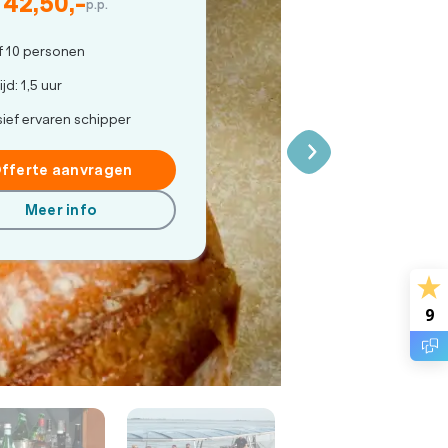
 42,50,-
p.p.
f 10 personen
jd: 1,5 uur
sief ervaren schipper
fferte aanvragen
Meer info
9