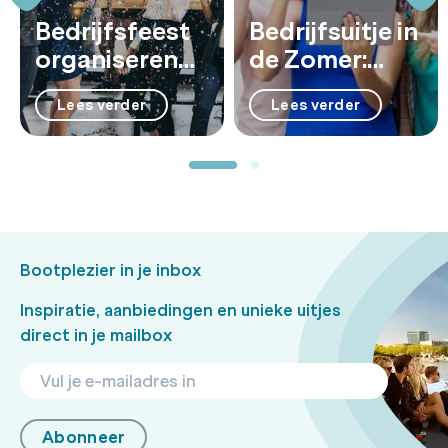
Bedrijfsfeest
Bedrijfsuitje in
organiseren
de Zomer:
voor een
ideeën en tips.
Lees verder
Lees verder
onvergetelijke
dag
Bootplezier in je inbox
Inspiratie, aanbiedingen en unieke uitjes
direct in je mailbox
Abonneer