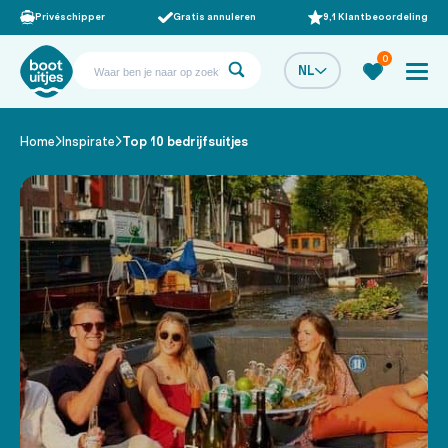
Privéschipper
Gratis annuleren
9,1 Klantbeoordeling
0
NL
Home
Inspirate
Top 10 bedrijfsuitjes
/
/