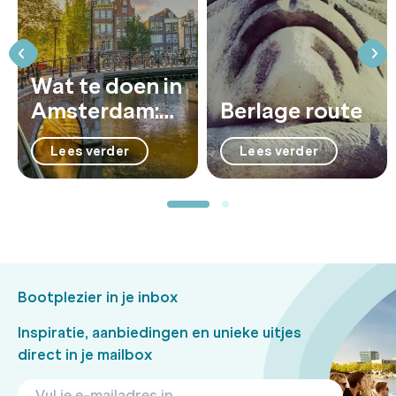
Wat te doen in
Amsterdam:
Berlage route
28 leuke
Lees verder
Lees verder
activiteiten
Bootplezier in je inbox
Inspiratie, aanbiedingen en unieke uitjes
direct in je mailbox