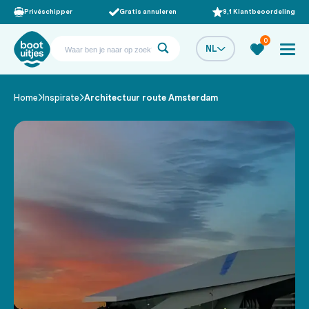
Privéschipper
Gratis annuleren
9,1 Klantbeoordeling
0
NL
Home
Inspirate
Architectuur route Amsterdam
/
/