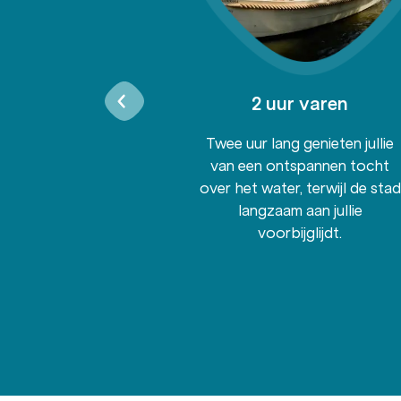
ok als geen
2 uur varen
der
Twee uur lang genieten jullie
verheerlijke
van een ontspannen tocht
f een volledig
over het water, terwijl de stad
tijdens de vaart
langzaam aan jullie
voorbijglijdt.