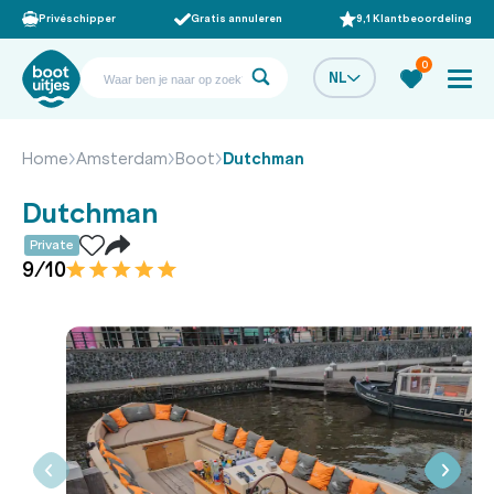
Privéschipper
Gratis annuleren
9,1 Klantbeoordeling
0
NL
Home
Amsterdam
Boot
Dutchman
Dutchman
Private
9/10