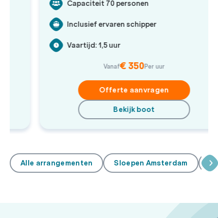
Capaciteit 70 personen
Inclusief ervaren schipper
Vaartijd: 1,5 uur
€ 350
Vanaf
Per uur
Offerte aanvragen
Bekijk boot
Alle arrangementen
Sloepen Amsterdam
Sa