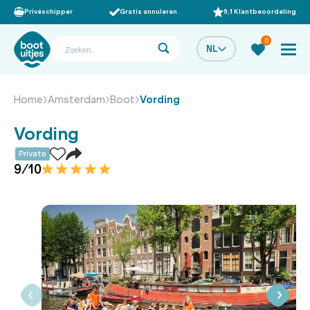
Privéschipper
Gratis annuleren
9,1 Klantbeoordeling
0
NL
Home
Amsterdam
Boot
Vording
Vording
Private
9/10