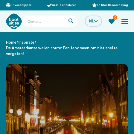
Privéschipper
Gratis annuleren
9,1 Klantbeoordeling
0
NL
Home
Inspirate
/
/
De Amsterdamse wallen route: Een fenomeen om niet snel te
vergeten!