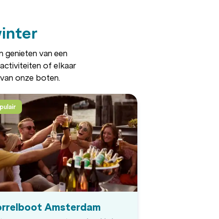
winter
len genieten van een
ctiviteiten of elkaar
 van onze boten.
pulair
orrelboot Amsterdam