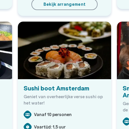
Bekijk arrangement
Sushi boot Amsterdam
S
A
Geniet van overheerlijke verse sushi op
het water!
Ge
de 
Vanaf 10 personen
Vaartijd: 1,5 uur