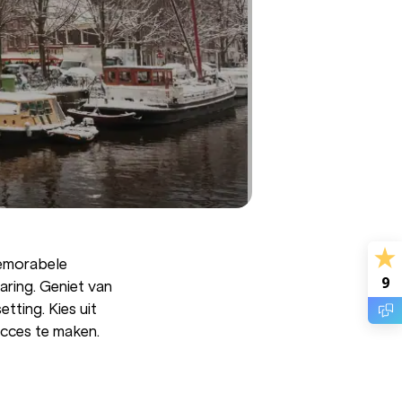
emorabele
9
aring. Geniet van
tting. Kies uit
succes te maken.