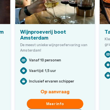
am
Wijnproeverij boot
T
Amsterdam
Kle
gr
De meest unieke wijnproefervaring van
Amsterdam!
Vanaf 10 personen
Vaartijd: 1,5 uur
Inclusief ervaren schipper
Op aanvraag
Meer info