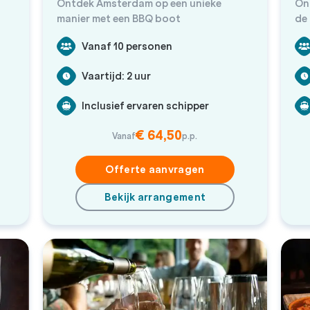
Ontdek Amsterdam op een unieke
On
manier met een BBQ boot
de 
Am
Vanaf 10 personen
Vaartijd: 2 uur
Inclusief ervaren schipper
€ 64,50
Vanaf
p.p.
Offerte aanvragen
Bekijk arrangement