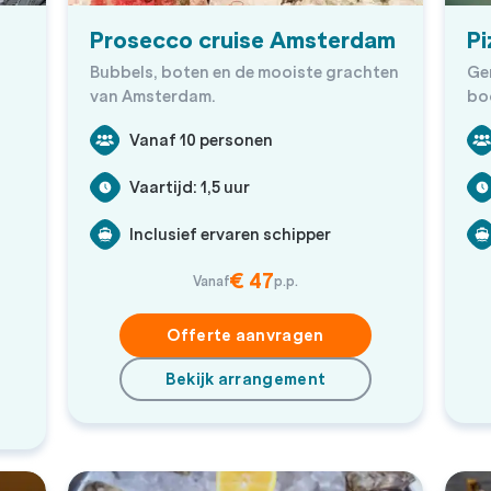
Prosecco cruise Amsterdam
Pi
Bubbels, boten en de mooiste grachten
Gen
van Amsterdam.
bo
Vanaf 10 personen
Vaartijd: 1,5 uur
Inclusief ervaren schipper
€ 47
Vanaf
p.p.
Offerte aanvragen
Bekijk arrangement